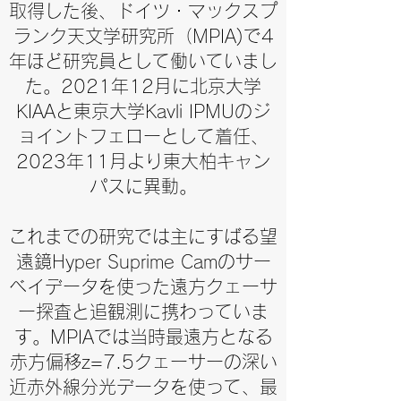
取得した後、ドイツ・マックスプ
ランク天文学研究所（MPIA)で4
年ほど研究員として働いていまし
た。2021年12月に北京大学
KIAAと東京大学Kavli IPMUのジ
ョイントフェローとして着任、
2023年11月より東大柏キャン
パスに異動。
これまでの研究では主にすばる望
遠鏡Hyper Suprime Camのサー
ベイデータを使った遠方クェーサ
ー探査と追観測に携わっていま
す。MPIAでは当時最遠方となる
赤方偏移z=7.5クェーサーの深い
近赤外線分光データを使って、最