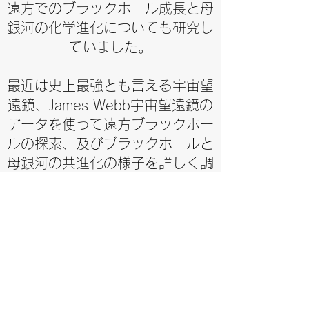
遠方でのブラックホール成長と母
銀河の化学進化についても研究し
ていました。
最近は史上最強とも言える宇宙望
遠鏡、James Webb宇宙望遠鏡の
データを使って遠方ブラックホー
ルの探索、及びブラックホールと
母銀河の共進化の様子を詳しく調
べています（詳細は
Publication）。Euclid衛星やすば
るPFSなどの将来計画にも携わる
予定です。